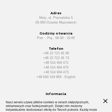
Adres
Mory, ul. Poznańska 5
05-850 Ożarów Mazowiecki
Godziny otwarcia
Pon. - Pią.: 08:00 - 15:00
Telefon
+48 22 722 45 90
+48 22 722 45 73
+48 514 604 471
+48 514 604 475
+48 514 604 473
+48 660 149 959 - English
Informacja
Polityka prywatności
Nasz serwis używa plików cookies w celach statystycznych,
reklamowych oraz funkcjonalnych. Dzięki nim możemy
Kontakt z nami
indywidualnie dostosować ofertę do Twoich potrzeb. Każdy może