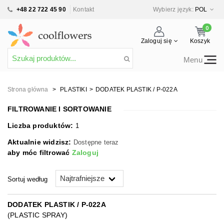
+48 22 722 45 90
Kontakt
Wybierz język:
POL
0
Zaloguj się
Koszyk
Menu
Strona główna
>
PLASTIKI
>
DODATEK PLASTIK / P-022A
FILTROWANIE I SORTOWANIE
Liczba produktów:
1
Aktualnie widzisz:
Dostępne teraz
aby móc filtrować
Zaloguj
Sortuj według
DODATEK PLASTIK / P-022A
(PLASTIC SPRAY)