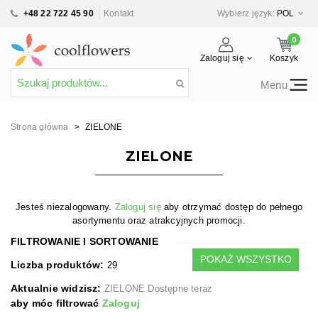
+48 22 722 45 90
Kontakt
Wybierz język:
POL
0
Zaloguj się
Koszyk
Menu
Strona główna
>
ZIELONE
ZIELONE
Jesteś niezalogowany.
Zaloguj się
aby otrzymać dostęp do pełnego
asortymentu oraz atrakcyjnych promocji.
FILTROWANIE I SORTOWANIE
POKAŻ WSZYSTKO
Liczba produktów:
29
Aktualnie widzisz:
ZIELONE Dostępne teraz
aby móc filtrować
Zaloguj