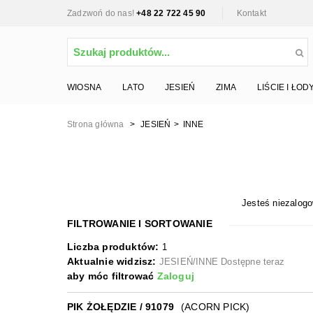
Zadzwoń do nas!
+48 22 722 45 90
Kontakt
WIOSNA
LATO
JESIEŃ
ZIMA
LIŚCIE I ŁOD
Strona główna
>
JESIEŃ
>
INNE
Jesteś niezalog
FILTROWANIE I SORTOWANIE
Liczba produktów:
1
Aktualnie widzisz:
JESIEŃ/INNE Dostępne teraz
aby móc filtrować
Zaloguj
PIK ŻOŁĘDZIE / 91079
(ACORN PICK)