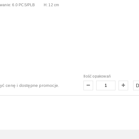
wanie:
6.0 PCS/PLB
H: 12 cm
Ilość opakowań
ć cenę i dostępne promocje.