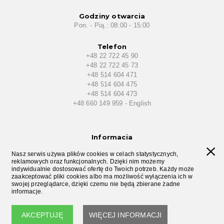
Godziny otwarcia
Pon. - Pią.: 08:00 - 15:00
Telefon
+48 22 722 45 90
+48 22 722 45 73
+48 514 604 471
+48 514 604 475
+48 514 604 473
+48 660 149 959 - English
Informacja
Polityka prywatności
Nasz serwis używa plików cookies w celach statystycznych,
reklamowych oraz funkcjonalnych. Dzięki nim możemy
Kontakt z nami
indywidualnie dostosować ofertę do Twoich potrzeb. Każdy może
zaakceptować pliki cookies albo ma możliwość wyłączenia ich w
swojej przeglądarce, dzięki czemu nie będą zbierane żadne
informacje.
Copyright © 2018 Cool Flowers.
AKCEPTUJĘ
WIĘCEJ INFORMACJI
All right reserved.